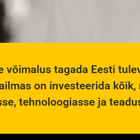
 võimalus tagada Eesti tulevi
ilmas on investeerida kõik, 
sse, tehnoloogiasse ja teadu