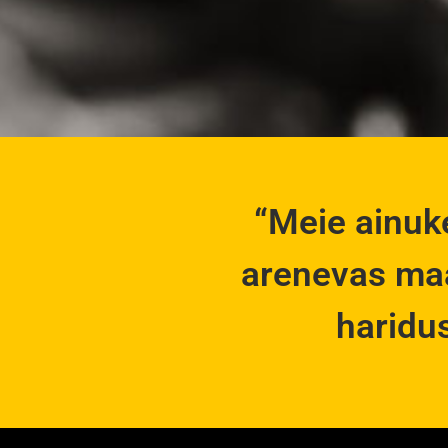
“Meie ainuke
arenevas maa
haridu