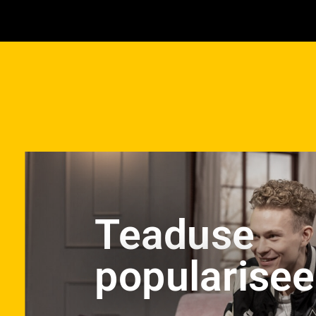
Teaduse
popularisee