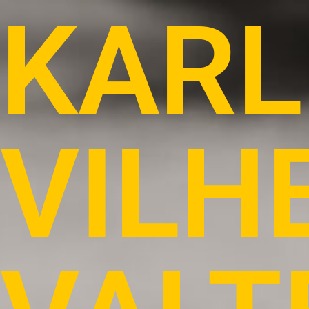
KARL
VILH