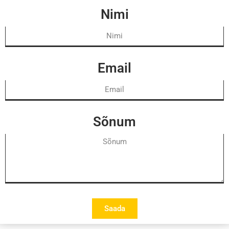
Nimi
Email
Sõnum
Saada